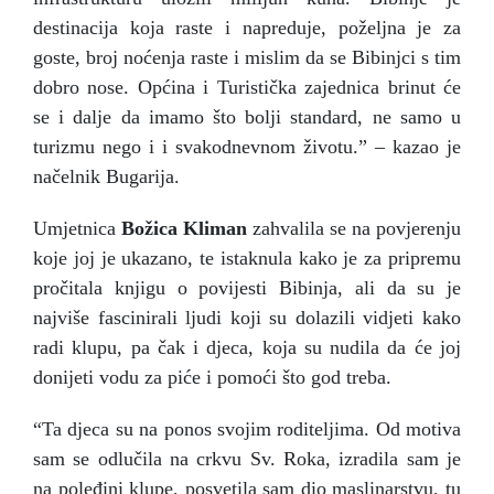
destinacija koja raste i napreduje, poželjna je za
goste, broj noćenja raste i mislim da se Bibinjci s tim
dobro nose. Općina i Turistička zajednica brinut će
se i dalje da imamo što bolji standard, ne samo u
turizmu nego i i svakodnevnom životu.” – kazao je
načelnik Bugarija.
Umjetnica
Božica Kliman
zahvalila se na povjerenju
koje joj je ukazano, te istaknula kako je za pripremu
pročitala knjigu o povijesti Bibinja, ali da su je
najviše fascinirali ljudi koji su dolazili vidjeti kako
radi klupu, pa čak i djeca, koja su nudila da će joj
donijeti vodu za piće i pomoći što god treba.
“Ta djeca su na ponos svojim roditeljima. Od motiva
sam se odlučila na crkvu Sv. Roka, izradila sam je
na poleđini klupe, posvetila sam dio maslinarstvu, tu