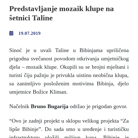
Predstavljanje mozaik klupe na
šetnici Taline
19.07.2019
Sinoć je u uvali Taline u Bibinjama upriličena
prigodna svečanost povodom otkrivanja umjetničkog
djela – mozaik klupe. Okupili su se brojni mještani i
turisti čiju pažnju je privukla uistinu neobična klupa,
sa zanimljivo posloženim motivima Bibinja, djelo
umjetnice Božice Kliman.
Načelnik
Bruno Bugarija
održao je prigodan govor.
“Ovo je zadnji projekt u sklopu velikog projekta “Za
lipše Bibinje”. Do sada smo u uređenje i turističku
infrastrukturu uložili milijun kuna. Bibinje je