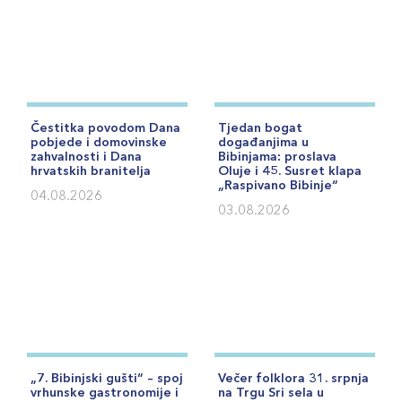
Čestitka povodom Dana
Tjedan bogat
pobjede i domovinske
događanjima u
zahvalnosti i Dana
Bibinjama: proslava
hrvatskih branitelja
Oluje i 45. Susret klapa
„Raspivano Bibinje“
04.08.2026
03.08.2026
„7. Bibinjski gušti“ – spoj
Večer folklora 31. srpnja
vrhunske gastronomije i
na Trgu Sri sela u