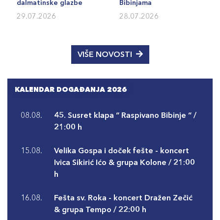
dalmatinske glazbe
Bibinjama
29.07.2026
28.07.2026
VIŠE NOVOSTI
KALENDAR DOGAĐANJA 2026
08.08.
45. Susret klapa “ Raspivano Bibinje “ /
21:00 h
15.08.
Velika Gospa i doček fešte - koncert
Ivica Sikirić Ićo & grupa Kolone / 21:00
h
16.08.
Fešta sv. Roka - koncert Dražen Zečić
& grupa Tempo / 22:00 h