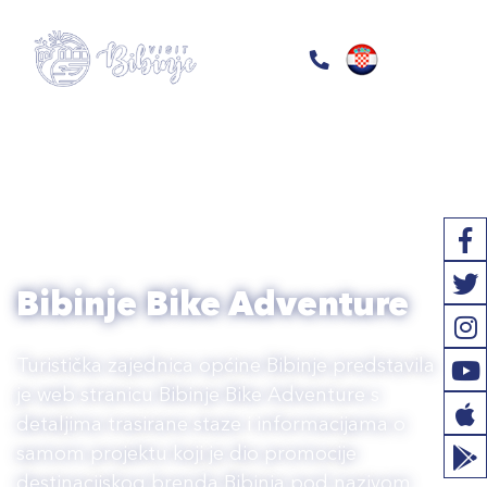
Bibinje Bike Adventure
Turistička zajednica općine Bibinje predstavila
je web stranicu Bibinje Bike Adventure s
detaljima trasirane staze i informacijama o
samom projektu koji je dio promocije
destinacijskog brenda Bibinja pod nazivom